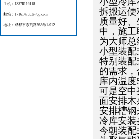
小型冷库
手机：13378116118
拆搬运便
邮箱：1716147333@qq.com
质量好、
地址：成都市东荆路988号1-912
中，施工
为大师总
小型装配
特别装配
的需求，
库内温度
可是空中
面安排木
安排槽钢
冷库安装
今朝装配